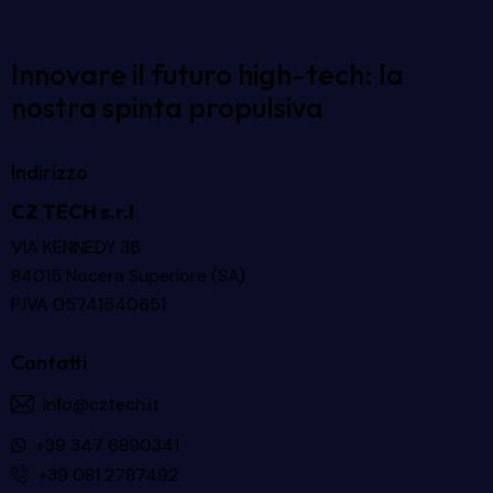
Innovare il futuro high-tech: la
nostra spinta propulsiva
Indirizzo
CZ TECH s.r.l
VIA KENNEDY 36
84015 Nocera Superiore (SA)
P.IVA 05741540651
Contatti
info@cztech.it
+39 347 6890341
+39 081 2787492