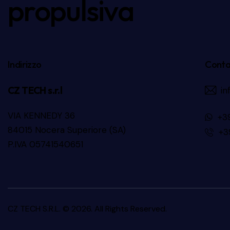
propulsiva
Indirizzo
Conta
CZ TECH s.r.l
in
VIA KENNEDY 36
+3
84015 Nocera Superiore (SA)
+3
P.IVA 05741540651
CZ TECH S.R.L.
© 2026. All Rights Reserved.