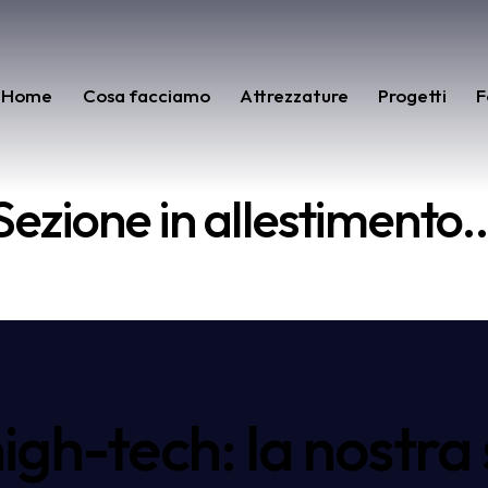
Home
Cosa facciamo
Attrezzature
Progetti
F
Sezione in allestimento..
high-tech: la nostra