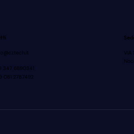
tti
Sed
fo@cztech.it
VIA
Noc
9 347 6890341
9 081 2787492