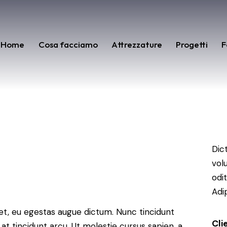
Home
Cosa facciamo
Attrezzature
Progetti
F
Dic
vol
odit
Adip
et, eu egestas augue dictum. Nunc tincidunt
Cli
at tincidunt arcu. Ut molestie cursus sapien, a