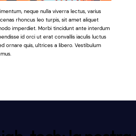
imentum, neque nulla viverra lectus, varius
nas rhoncus leo turpis, sit amet aliquet
modo imperdiet. Morbi tincidunt ante interdum
disse id orci ut erat convallis iaculis luctus
d ornare quis, ultrices a libero. Vestibulum
imus.
high-tech: la nostra