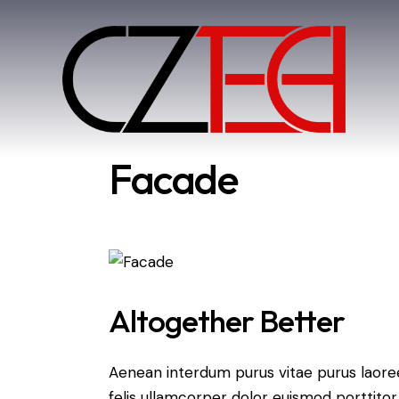
Facade
Altogether Better
Aenean interdum purus vitae purus laore
felis ullamcorper dolor euismod porttitor 