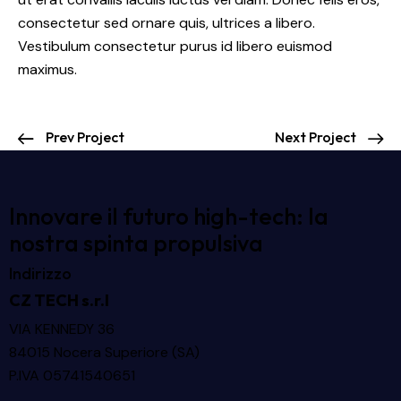
consectetur sed ornare quis, ultrices a libero.
Vestibulum consectetur purus id libero euismod
maximus.
Prev Project
Next Project
Innovare il futuro high-tech: la
nostra spinta propulsiva
Indirizzo
CZ TECH s.r.l
VIA KENNEDY 36
84015 Nocera Superiore (SA)
P.IVA 05741540651