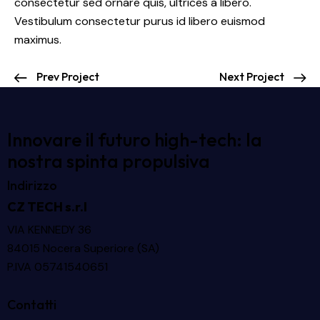
consectetur sed ornare quis, ultrices a libero.
Vestibulum consectetur purus id libero euismod
maximus.
Prev Project
Next Project
Innovare il futuro high-tech: la
nostra spinta propulsiva
Indirizzo
CZ TECH s.r.l
VIA KENNEDY 36
84015 Nocera Superiore (SA)
P.IVA 05741540651
Contatti