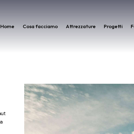
Home
Cosa facciamo
Attrezzature
Progetti
F
aut
ta