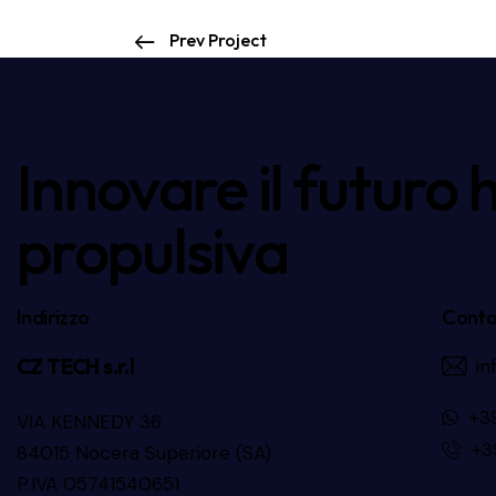
Prev Project
Innovare il futuro 
propulsiva
Indirizzo
Conta
CZ TECH s.r.l
in
+3
VIA KENNEDY 36
+3
84015 Nocera Superiore (SA)
P.IVA 05741540651