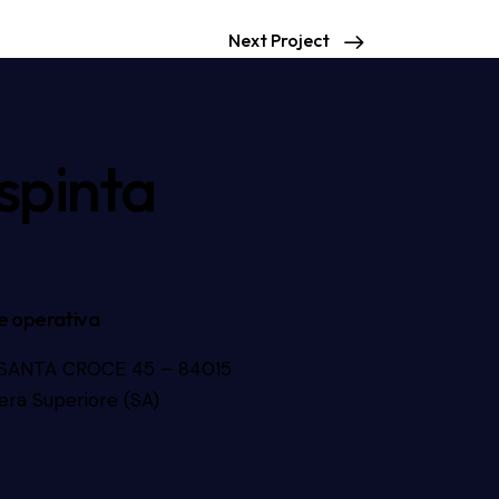
Next Project
 spinta
e operativa
 SANTA CROCE 45 – 84015
era Superiore (SA)