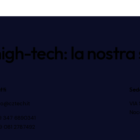
high-tech: la nostra
tti
Sed
fo@cztech.it
VIA
Noc
9 347 6890341
9 081 2787492