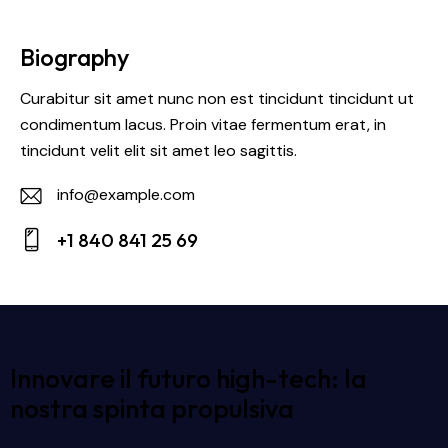
Biography
Curabitur sit amet nunc non est tincidunt tincidunt ut
condimentum lacus. Proin vitae fermentum erat, in
tincidunt velit elit sit amet leo sagittis.
info@example.com
E-
+1 840 841 25 69
m
Ph
ail:
on
e:
Innovare il futuro high-tech: la
nostra spinta propulsiva