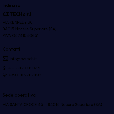
Indirizzo
CZ TECH s.r.l
VIA KENNEDY 36
84015 Nocera Superiore (SA)
P.IVA 05741540651
Contatti
info@cztech.it
+39 347 6890341
+39 081 2787492
Sede operativa
VIA SANTA CROCE 45 – 84015 Nocera Superiore (SA)