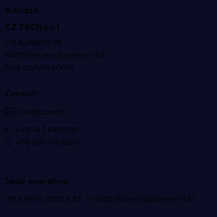
Indirizzo
CZ TECH s.r.l
VIA KENNEDY 36
84015 Nocera Superiore (SA)
P.IVA 05741540651
Contatti
info@cztech.it
+39 347 6890341
+39 081 2787492
Sede operativa
VIA SANTA CROCE 45 – 84015 Nocera Superiore (SA)