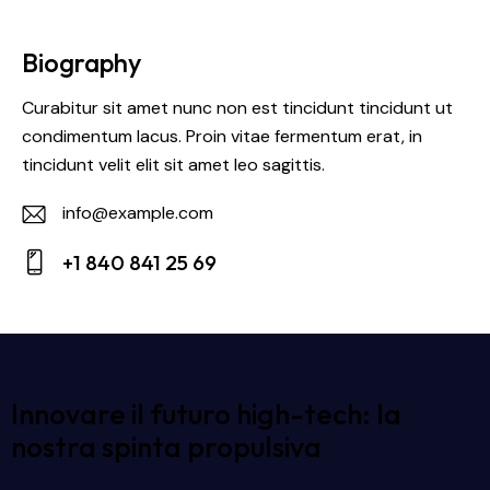
Biography
Curabitur sit amet nunc non est tincidunt tincidunt ut
condimentum lacus. Proin vitae fermentum erat, in
tincidunt velit elit sit amet leo sagittis.
info@example.com
E-
+1 840 841 25 69
m
Ph
ail:
on
e:
Innovare il futuro high-tech: la
nostra spinta propulsiva