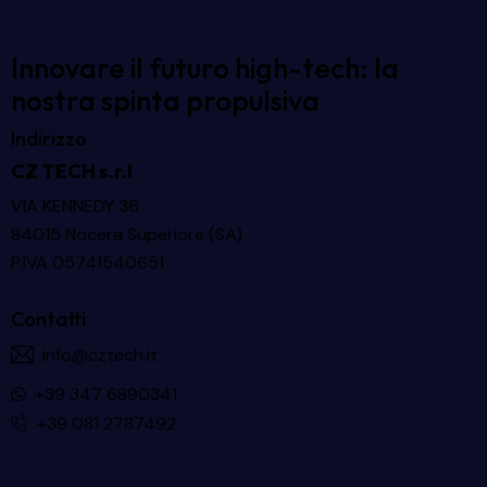
Innovare il futuro high-tech: la
nostra spinta propulsiva
Indirizzo
CZ TECH s.r.l
VIA KENNEDY 36
84015 Nocera Superiore (SA)
P.IVA 05741540651
Contatti
info@cztech.it
+39 347 6890341
+39 081 2787492