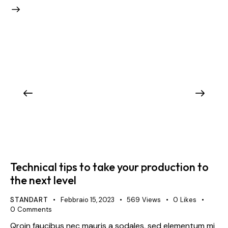
Technical tips to take your production to
the next level
STANDART
Febbraio 15, 2023
569
Views
0
Likes
0
Comments
Qroin faucibus nec mauris a sodales, sed elementum mi