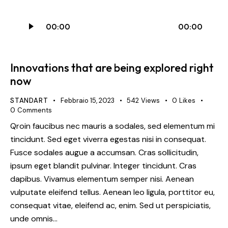
Audio
00:00
00:00
Player
Innovations that are being explored right
now
STANDART
Febbraio 15, 2023
542
Views
0
Likes
0
Comments
Qroin faucibus nec mauris a sodales, sed elementum mi
tincidunt. Sed eget viverra egestas nisi in consequat.
Fusce sodales augue a accumsan. Cras sollicitudin,
ipsum eget blandit pulvinar. Integer tincidunt. Cras
dapibus. Vivamus elementum semper nisi. Aenean
vulputate eleifend tellus. Aenean leo ligula, porttitor eu,
consequat vitae, eleifend ac, enim. Sed ut perspiciatis,
unde omnis…