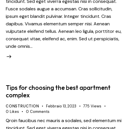
tincidunt. Sed eget viverra egestas nisi in consequat.
Fusce sodales augue a accumsan. Cras sollicitudin,
ipsum eget blandit pulvinar. Integer tincidunt. Cras
dapibus. Vivamus elementum semper nisi. Aenean
vulputate eleifend tellus. Aenean leo ligula, porttitor eu,
consequat vitae, eleifend ac, enim. Sed ut perspiciatis,
unde omnis…
Tips for choosing the best apartment
complex
CONSTRUCTION
Febbraio 13, 2023
775
Views
0
Likes
0
Comments
Qroin faucibus nec mauris a sodales, sed elementum mi
tincidunt. Sed eget viverra egestas nisi in consequat.