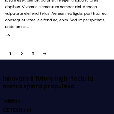
ipsum eget blandit pulvinar. Integer tincidunt. Cras
dapibus. Vivamus elementum semper nisi. Aenean
vulputate eleifend tellus. Aenean leo ligula, porttitor eu,
consequat vitae, eleifend ac, enim. Sed ut perspiciatis,
unde omnis…
1
>
2
3
Innovare il futuro high-tech: la
nostra spinta propulsiva
Indirizzo
CZ TECH s.r.l