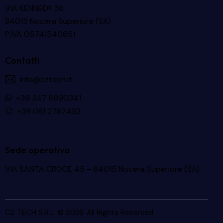
VIA KENNEDY 36
84015 Nocera Superiore (SA)
P.IVA 05741540651
Contatti
info@cztech.it
+39 347 6890341
+39 081 2787492
Sede operativa
VIA SANTA CROCE 45 – 84015 Nocera Superiore (SA)
CZ TECH S.R.L.
© 2026. All Rights Reserved.