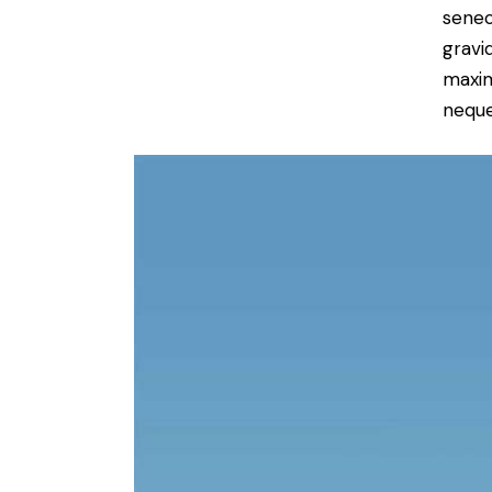
senec
gravid
maxim
neque