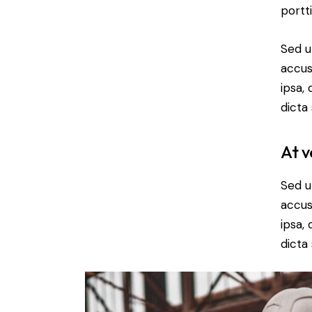
portt
Sed u
accus
ipsa,
dicta
At v
Sed u
accus
ipsa,
dicta 