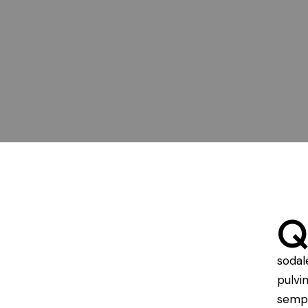
sodal
pulvi
sempe