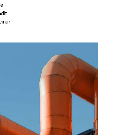
ce
ndit
vinar