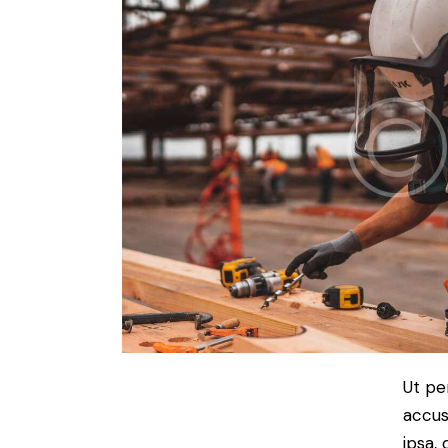
Ut pe
accus
ipsa,