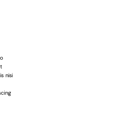
do
t
s nisi
scing
e