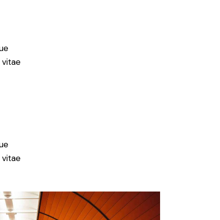
ue
 vitae
ue
 vitae