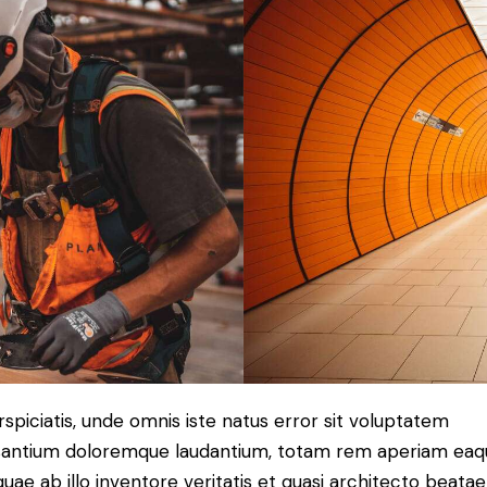
rspiciatis, unde omnis iste natus error sit voluptatem
antium doloremque laudantium, totam rem aperiam eaq
 quae ab illo inventore veritatis et quasi architecto beatae