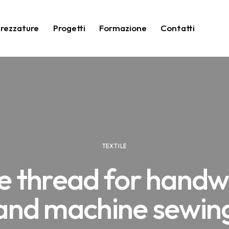
trezzature
Progetti
Formazione
Contatti
TEXTILE
e thread for hand
and machine sewin