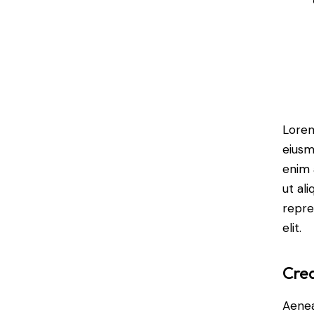
Lorem
eiusm
enim 
ut al
repre
elit.
Crea
Aenea