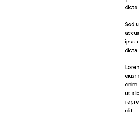
dicta
Sed u
accus
ipsa,
dicta
Lorem
eiusm
enim 
ut al
repre
elit.