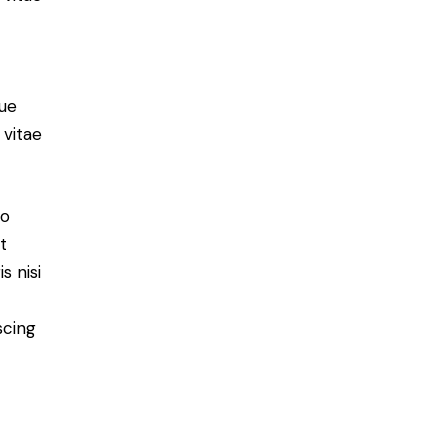
ue
 vitae
do
t
s nisi
scing