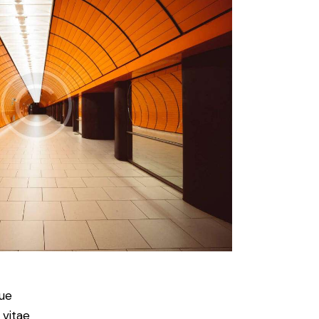
ue
 vitae