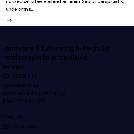
consequat vitae, eleifend ac, enim. Sed ut perspiciatis,
unde omnis…
Innovare il futuro high-tech: la
nostra spinta propulsiva
Indirizzo
CZ TECH s.r.l
VIA KENNEDY 36
84015 Nocera Superiore (SA)
P.IVA 05741540651
Contatti
info@cztech.it