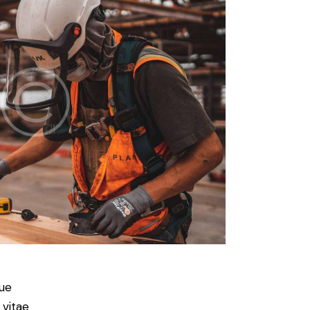
ue
 vitae