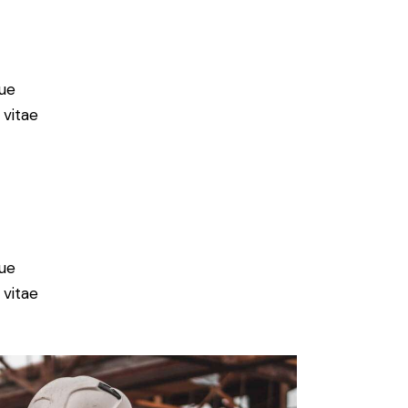
ue
 vitae
ue
 vitae