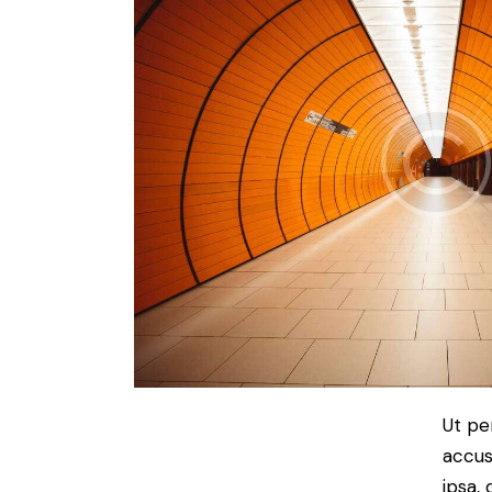
Ut pe
accus
ipsa,