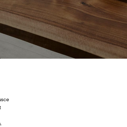
Fusce
t
,