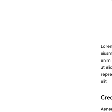
Lorem
eiusm
enim 
ut al
repre
elit.
Crea
Aenea