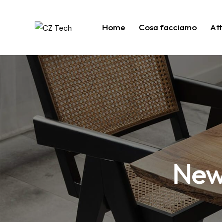
Home
Cosa facciamo
At
New 