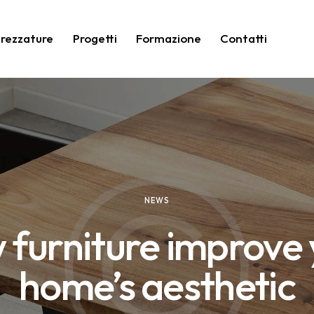
trezzature
Progetti
Formazione
Contatti
NEWS
furniture improve
home’s aesthetic