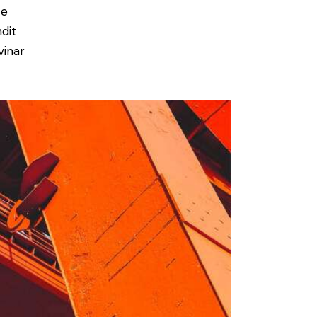
ce
ndit
vinar