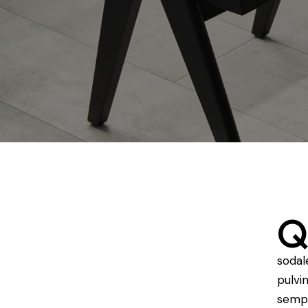
sodal
pulvi
sempe