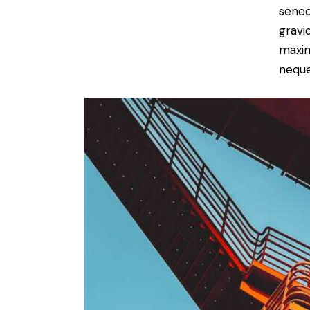
senec
gravid
maxim
neque