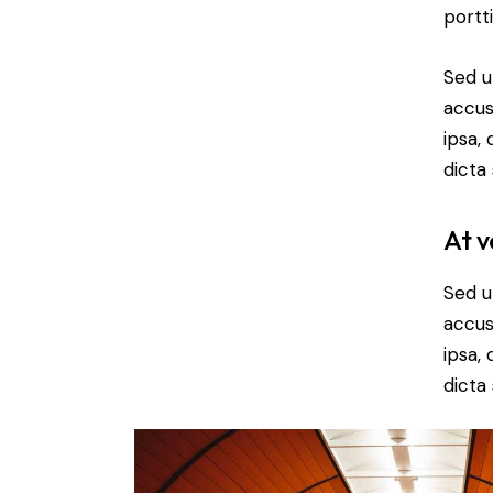
portt
Sed u
accus
ipsa,
dicta
At v
Sed u
accus
ipsa,
dicta 