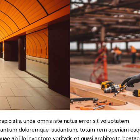
rspiciatis, unde omnis iste natus error sit voluptatem
antium doloremque laudantium, totam rem aperiam eaq
 quae ab illo inventore veritatis et quasi architecto beatae