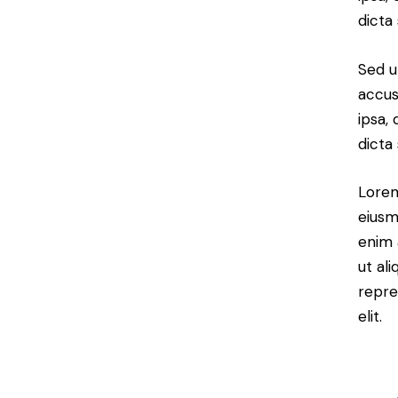
dicta
Sed u
accus
ipsa,
dicta
Lorem
eiusm
enim 
ut al
repre
elit.