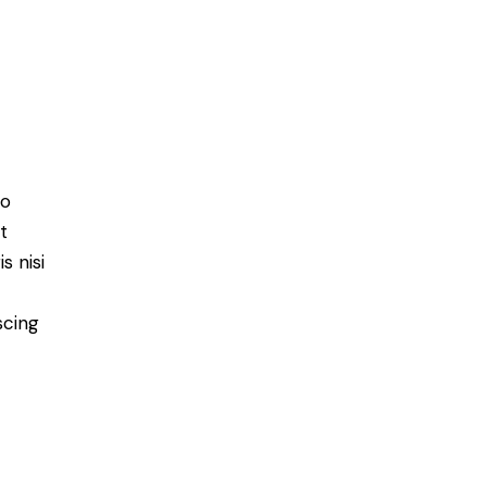
do
t
s nisi
scing
e