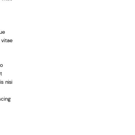
ue
 vitae
do
t
s nisi
scing