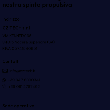
nostra spinta propulsiva
Indirizzo
CZ TECH s.r.l
VIA KENNEDY 36
84015 Nocera Superiore (SA)
P.IVA 05741540651
Contatti
info@cztech.it
+39 347 6890341
+39 081 2787492
Sede operativa